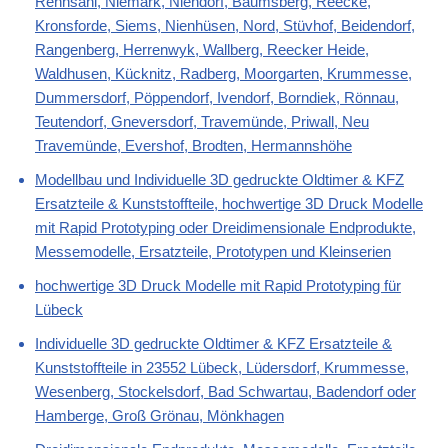
Rennsahl, Niemark, Niendorf, Baumsberg, Reecke,
Kronsforde, Siems, Nienhüsen, Nord, Stüvhof, Beidendorf,
Rangenberg, Herrenwyk, Wallberg, Reecker Heide,
Waldhusen, Kücknitz, Radberg, Moorgarten, Krummesse,
Dummersdorf, Pöppendorf, Ivendorf, Borndiek, Rönnau,
Teutendorf, Gneversdorf, Travemünde, Priwall, Neu
Travemünde, Evershof, Brodten, Hermannshöhe
Modellbau und Individuelle 3D gedruckte Oldtimer & KFZ
Ersatzteile & Kunststoffteile, hochwertige 3D Druck Modelle
mit Rapid Prototyping oder Dreidimensionale Endprodukte,
Messemodelle, Ersatzteile, Prototypen und Kleinserien
hochwertige 3D Druck Modelle mit Rapid Prototyping für
Lübeck
Individuelle 3D gedruckte Oldtimer & KFZ Ersatzteile &
Kunststoffteile in 23552 Lübeck, Lüdersdorf, Krummesse,
Wesenberg, Stockelsdorf, Bad Schwartau, Badendorf oder
Hamberge, Groß Grönau, Mönkhagen