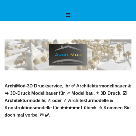
Zum
Inhalt
springen
ArchiMod-3D Druckservice, Ihr ✅ Architekturmodellbauer &
➡️ 3D-Druck Modellbauer für ↗️ Modellbau, ⭐ 3D Druck, ☑️
Architekturmodelle, ⭐ oder ✓ Architekturmodelle &
Konstruktionsmodelle für ★★★★★ Lübeck. ⭐ Kommen Sie
doch mal vorbei ✉ ✔️.