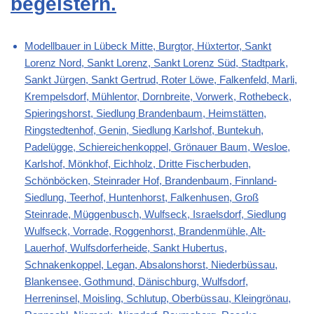
begeistern.
Modellbauer in Lübeck Mitte, Burgtor, Hüxtertor, Sankt
Lorenz Nord, Sankt Lorenz, Sankt Lorenz Süd, Stadtpark,
Sankt Jürgen, Sankt Gertrud, Roter Löwe, Falkenfeld, Marli,
Krempelsdorf, Mühlentor, Dornbreite, Vorwerk, Rothebeck,
Spieringshorst, Siedlung Brandenbaum, Heimstätten,
Ringstedtenhof, Genin, Siedlung Karlshof, Buntekuh,
Padelügge, Schiereichenkoppel, Grönauer Baum, Wesloe,
Karlshof, Mönkhof, Eichholz, Dritte Fischerbuden,
Schönböcken, Steinrader Hof, Brandenbaum, Finnland-
Siedlung, Teerhof, Huntenhorst, Falkenhusen, Groß
Steinrade, Müggenbusch, Wulfseck, Israelsdorf, Siedlung
Wulfseck, Vorrade, Roggenhorst, Brandenmühle, Alt-
Lauerhof, Wulfsdorferheide, Sankt Hubertus,
Schnakenkoppel, Legan, Absalonshorst, Niederbüssau,
Blankensee, Gothmund, Dänischburg, Wulfsdorf,
Herreninsel, Moisling, Schlutup, Oberbüssau, Kleingrönau,