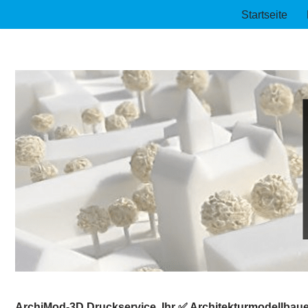
Startseite
Zum
Inhalt
springen
ArchiMod-3D Druckservice, Ihr ✅ Architekturmodellbauer