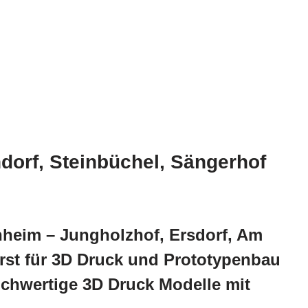
ndorf, Steinbüchel, Sängerhof
nheim – Jungholzhof, Ersdorf, Am
orst für 3D Druck und Prototypenbau
ochwertige 3D Druck Modelle mit