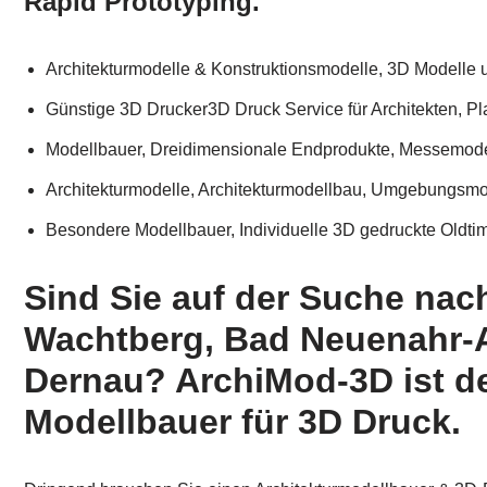
Rapid Prototyping.
Architekturmodelle & Konstruktionsmodelle, 3D Modelle 
Günstige 3D Drucker3D Druck Service für Architekten, Pl
Modellbauer, Dreidimensionale Endprodukte, Messemodell
Architekturmodelle, Architekturmodellbau, Umgebungsm
Besondere Modellbauer, Individuelle 3D gedruckte Oldtime
Sind Sie auf der Suche nac
Wachtberg, Bad Neuenahr-Ah
Dernau? ArchiMod-3D ist de
Modellbauer für 3D Druck.