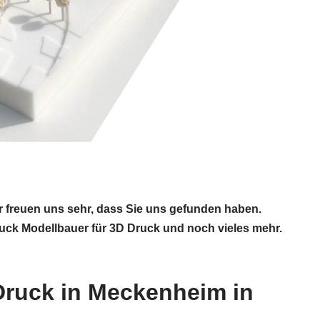
r freuen uns sehr, dass Sie uns gefunden haben.
uck Modellbauer für 3D Druck und noch vieles mehr.
Druck in Meckenheim in