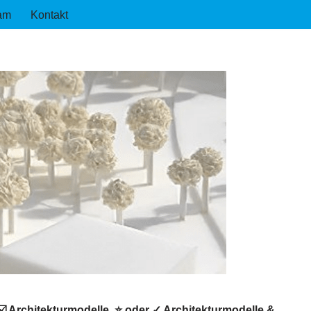
am
Kontakt
️ Architekturmodelle, ⭐ oder ✓ Architekturmodelle &