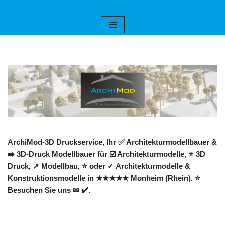
Zum
Inhalt
springen
ArchiMod-3D Druckservice, Ihr ✅ Architekturmodellbauer &
➡️ 3D-Druck Modellbauer für ☑️ Architekturmodelle, ⭐ 3D
Druck, ↗️ Modellbau, ⭐ oder ✓ Architekturmodelle &
Konstruktionsmodelle in ★★★★★ Monheim (Rhein). ⭐
Besuchen Sie uns ✉ ✔️.