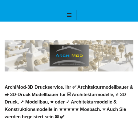
Zum
Inhalt
springen
ArchiMod-3D Druckservice, Ihr ✅ Architekturmodellbauer &
➡️ 3D-Druck Modellbauer für ☑️ Architekturmodelle, ⭐ 3D
Druck, ↗️ Modellbau, ⭐ oder ✓ Architekturmodelle &
Konstruktionsmodelle in ★★★★★ Mosbach. ⭐ Auch Sie
werden begeistert sein ✉ ✔️.