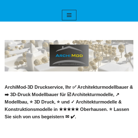
Zum
Inhalt
springen
ArchiMod-3D Druckservice, Ihr ✅ Architekturmodellbauer &
➡️ 3D-Druck Modellbauer für ☑️ Architekturmodelle, ↗️
Modellbau, ⭐ 3D Druck, ⭐ und ✓ Architekturmodelle &
Konstruktionsmodelle in ★★★★★ Oberhausen. ⭐ Lassen
Sie sich von uns begeistern ✉ ✔️.