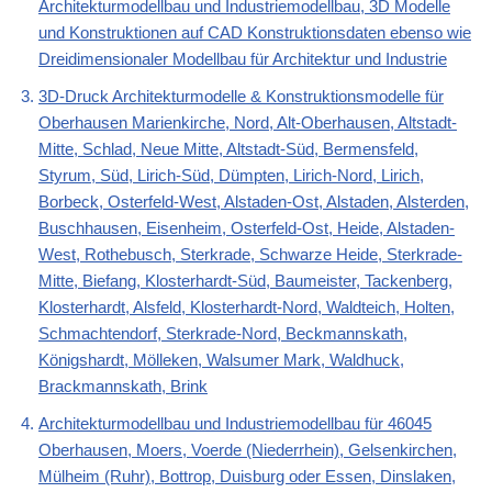
Architekturmodellbau und Industriemodellbau, 3D Modelle
und Konstruktionen auf CAD Konstruktionsdaten ebenso wie
Dreidimensionaler Modellbau für Architektur und Industrie
3D-Druck Architekturmodelle & Konstruktionsmodelle für
Oberhausen Marienkirche, Nord, Alt-Oberhausen, Altstadt-
Mitte, Schlad, Neue Mitte, Altstadt-Süd, Bermensfeld,
Styrum, Süd, Lirich-Süd, Dümpten, Lirich-Nord, Lirich,
Borbeck, Osterfeld-West, Alstaden-Ost, Alstaden, Alsterden,
Buschhausen, Eisenheim, Osterfeld-Ost, Heide, Alstaden-
West, Rothebusch, Sterkrade, Schwarze Heide, Sterkrade-
Mitte, Biefang, Klosterhardt-Süd, Baumeister, Tackenberg,
Klosterhardt, Alsfeld, Klosterhardt-Nord, Waldteich, Holten,
Schmachtendorf, Sterkrade-Nord, Beckmannskath,
Königshardt, Mölleken, Walsumer Mark, Waldhuck,
Brackmannskath, Brink
Architekturmodellbau und Industriemodellbau für 46045
Oberhausen, Moers, Voerde (Niederrhein), Gelsenkirchen,
Mülheim (Ruhr), Bottrop, Duisburg oder Essen, Dinslaken,