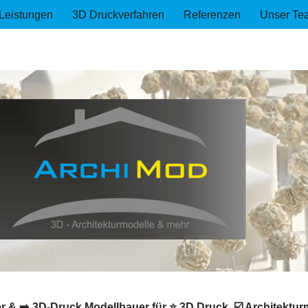
Leistungen
3D Druckverfahren
Referenzen
Unser Te
 & ➡️ 3D-Druck Modellbauer für ⭐ 3D Druck, ☑️ Architekturm