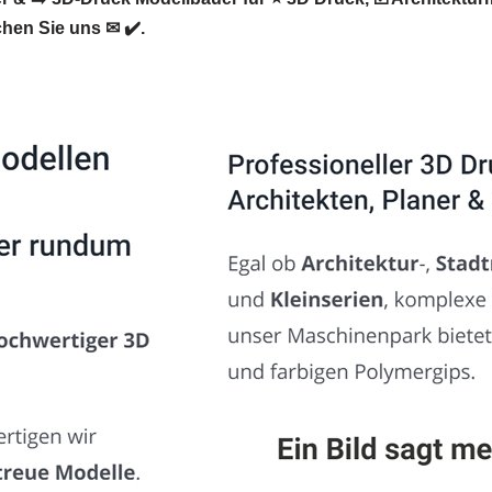
en Sie uns ✉ ✔️.