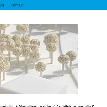
am
Kontakt
odelle, ↗️ Modellbau, ⭐ oder ✓ Architekturmodelle &