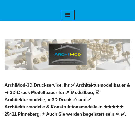
Zum
Inhalt
springen
ArchiMod-3D Druckservice, Ihr ✅ Architekturmodellbauer &
➡️ 3D-Druck Modellbauer für ↗️ Modellbau, ☑️
Architekturmodelle, ⭐ 3D Druck, ⭐ und ✓
Architekturmodelle & Konstruktionsmodelle in ★★★★★
25421 Pinneberg. ⭐ Auch Sie werden begeistert sein ✉ ✔️.