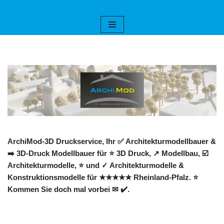
Zum
Inhalt
springen
ArchiMod-3D Druckservice, Ihr ✅ Architekturmodellbauer &
➡️ 3D-Druck Modellbauer für ⭐ 3D Druck, ↗️ Modellbau, ☑️
Architekturmodelle, ⭐ und ✓ Architekturmodelle &
Konstruktionsmodelle für ★★★★★ Rheinland-Pfalz. ⭐
Kommen Sie doch mal vorbei ✉ ✔️.