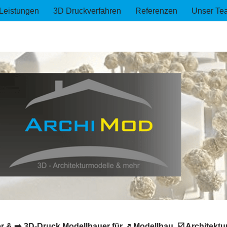
Leistungen
3D Druckverfahren
Referenzen
Unser Te
 & ➡️ 3D-Druck Modellbauer für ↗️ Modellbau, ☑️ Architekt