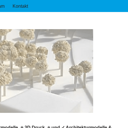
am
Kontakt
urmodelle, ⭐ 3D Druck, ⭐ und ✓ Architekturmodelle &