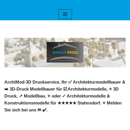
Zum
Inhalt
springen
ArchiMod-3D Druckservice, Ihr ✅ Architekturmodellbauer &
➡️ 3D-Druck Modellbauer für ☑️ Architekturmodelle, ⭐ 3D
Druck, ↗️ Modellbau, ⭐ oder ✓ Architekturmodelle &
Konstruktionsmodelle für ★★★★★ Stahnsdorf. ⭐ Melden
Sie sich bei uns ✉ ✔️.