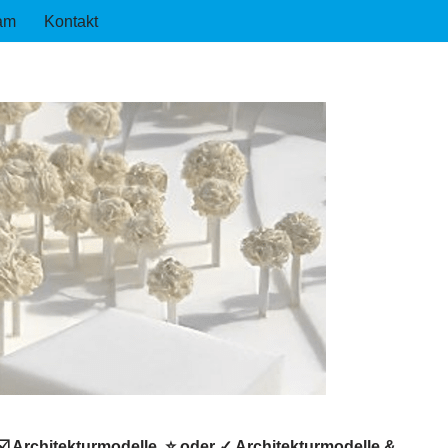
am
Kontakt
️ Architekturmodelle, ⭐ oder ✓ Architekturmodelle &