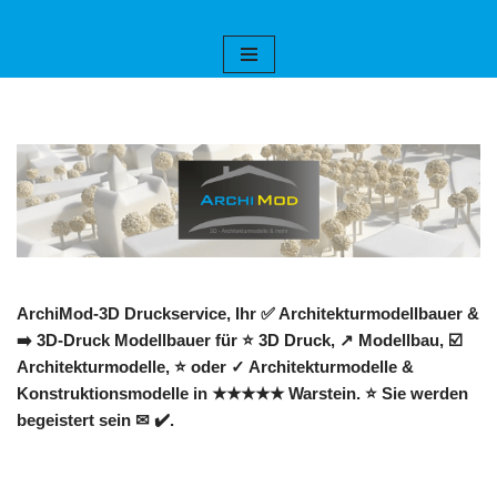
Zum
Inhalt
springen
ArchiMod-3D Druckservice, Ihr ✅ Architekturmodellbauer &
➡️ 3D-Druck Modellbauer für ⭐ 3D Druck, ↗️ Modellbau, ☑️
Architekturmodelle, ⭐ oder ✓ Architekturmodelle &
Konstruktionsmodelle in ★★★★★ Warstein. ⭐ Sie werden
begeistert sein ✉ ✔️.