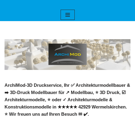
Zum
Inhalt
springen
ArchiMod-3D Druckservice, Ihr ✅ Architekturmodellbauer &
➡️ 3D-Druck Modellbauer für ↗️ Modellbau, ⭐ 3D Druck, ☑️
Architekturmodelle, ⭐ oder ✓ Architekturmodelle &
Konstruktionsmodelle in ★★★★★ 42929 Wermelskirchen.
⭐ Wir freuen uns auf Ihren Besuch ✉ ✔️.