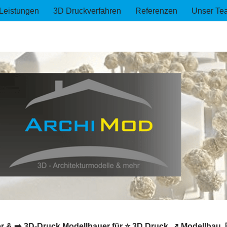
Leistungen
3D Druckverfahren
Referenzen
Unser Te
 & ➡️ 3D-Druck Modellbauer für ⭐ 3D Druck, ↗️ Modellbau, 