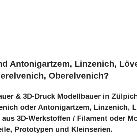
nd Antonigartzem, Linzenich, Löv
erelvenich, Oberelvenich?
auer & 3D-Druck Modellbauer in Zülpic
nich oder Antonigartzem, Linzenich, 
e aus 3D-Werkstoffen / Filament oder 
ile, Prototypen und Kleinserien.