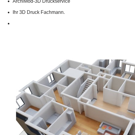
ArchiMod-3D Druckservice
Ihr 3D Druck Fachmann.