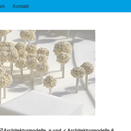
am
Kontakt
☑️ Architekturmodelle, ⭐ und ✓ Architekturmodelle &