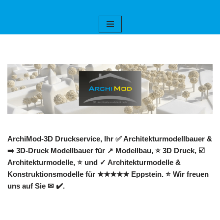
Zum
Inhalt
springen
ArchiMod-3D Druckservice, Ihr ✅ Architekturmodellbauer &
➡️ 3D-Druck Modellbauer für ↗️ Modellbau, ⭐ 3D Druck, ☑️
Architekturmodelle, ⭐ und ✓ Architekturmodelle &
Konstruktionsmodelle für ★★★★★ Eppstein. ⭐ Wir freuen
uns auf Sie ✉ ✔️.