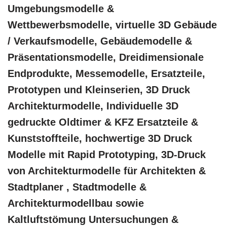
Umgebungsmodelle &
Wettbewerbsmodelle, virtuelle 3D Gebäude
/ Verkaufsmodelle, Gebäudemodelle &
Präsentationsmodelle, Dreidimensionale
Endprodukte, Messemodelle, Ersatzteile,
Prototypen und Kleinserien, 3D Druck
Architekturmodelle, Individuelle 3D
gedruckte Oldtimer & KFZ Ersatzteile &
Kunststoffteile, hochwertige 3D Druck
Modelle mit Rapid Prototyping, 3D-Druck
von Architekturmodelle für Architekten &
Stadtplaner , Stadtmodelle &
Architekturmodellbau sowie
Kaltluftstömung Untersuchungen &