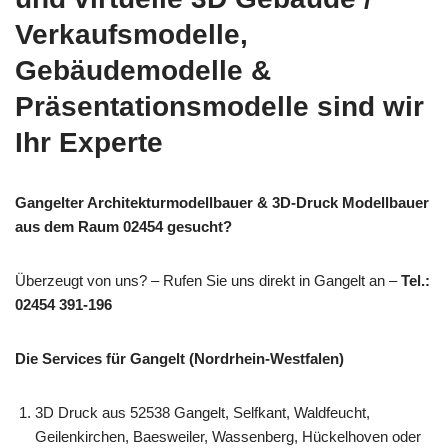
Verkaufsmodelle,
Gebäudemodelle &
Präsentationsmodelle sind wir
Ihr Experte
Gangelter Architekturmodellbauer & 3D-Druck Modellbauer
aus dem Raum 02454 gesucht?
Überzeugt von uns? – Rufen Sie uns direkt in Gangelt an –
Tel.:
02454 391-196
Die Services für Gangelt (Nordrhein-Westfalen)
3D Druck aus 52538 Gangelt, Selfkant, Waldfeucht,
Geilenkirchen, Baesweiler, Wassenberg, Hückelhoven oder