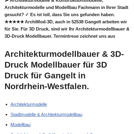
🔎 Architekturmodelle & Konstruktionsmodelle,
Architekturmodelle und Modellbau Fachmann in Ihrer Stadt
gesucht? ✓ Es ist toll, dass Sie uns gefunden haben.
★★★★★ ArchiMod-3D, auch in 52538 Gangelt arbeiten wir
für Sie. Für 3D Druck, sind wir Ihr Architekturmodellbauer &
3D-Druck Modellbauer. Termintreue zeichnet uns aus
Architekturmodellbauer & 3D-
Druck Modellbauer für 3D
Druck für Gangelt in
Nordrhein-Westfalen.
Architekturmodelle
Stadtmodelle & Architekturmodellbau
Modellbau