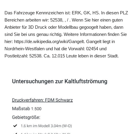
Das Fahrzeuge Kennnzeichen ist: ERK, GK, HS. In diesen PLZ
Bereichen arbeiten wir: 52538, , / . Wenn Sie hier einen guten
Anbieter für 3D Druck oder Modellbau gegoogelt haben, dann
sind Sie bei uns genau richtig. Weitere Informationen finden Sie
hier: https://de.wikipedia.org/wiki/Gangelt. Gangelt liegt in
Nordrhein-Westfalen und hat die Vorwahl: 02454 und
Postleitzahl: 52538. Ca. 12.015 Leute leben in dieser Stadt.