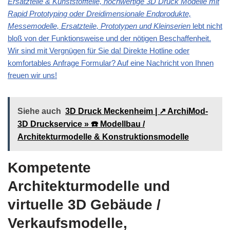
Ersatzteile & Kunststoffteile, hochwertige 3D Druck Modelle mit
Rapid Prototyping oder Dreidimensionale Endprodukte,
Messemodelle, Ersatzteile, Prototypen und Kleinserien
lebt nicht
bloß von der Funktionsweise und der nötigen Beschaffenheit.
Wir sind mit Vergnügen für Sie da! Direkte Hotline oder
komfortables Anfrage Formular? Auf eine Nachricht von Ihnen
freuen wir uns!
Siehe auch
3D Druck Meckenheim | ↗️ ArchiMod-
3D Druckservice » ☎️ Modellbau /
Architekturmodelle & Konstruktionsmodelle
Kompetente
Architekturmodelle und
virtuelle 3D Gebäude /
Verkaufsmodelle,