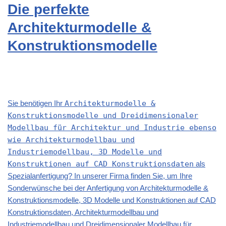
Die perfekte
Architekturmodelle &
Konstruktionsmodelle
Sie benötigen Ihr
Architekturmodelle &
Konstruktionsmodelle und Dreidimensionaler
Modellbau für Architektur und Industrie ebenso
wie Architekturmodellbau und
Industriemodellbau, 3D Modelle und
Konstruktionen auf CAD Konstruktionsdaten
als
Spezialanfertigung? In unserer Firma finden Sie, um Ihre
Sonderwünsche bei der Anfertigung von
Architekturmodelle &
Konstruktionsmodelle, 3D Modelle und Konstruktionen auf CAD
Konstruktionsdaten, Architekturmodellbau und
Industriemodellbau und Dreidimensionaler Modellbau für