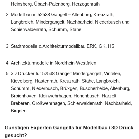
Heinsberg, Übach-Palenberg, Herzogenrath
Modellbau in 52538 Gangelt – Altenburg, Kreuzrath,
Langbroich, Mindergangelt, Nachbarheid, Niederbusch und
Schierwaldenrath, Schümm, Stahe
Stadtmodelle & Architekturmodellbau ERK, GK, HS
Architekturmodelle in Nordrhein-Westfalen
3D Drucker für 52538 Gangelt Mindergangelt, Vintelen,
Kievelberg, Hastenrath, Kreuzrath, Stahe, Langbroich,
Schümm, Niederbusch, Brüxgen, Buscherheide, Altenburg,
Broichhoven, Kleinwehrhagen, Hohenbusch, Harzelt,
Breberen, Großwehrhagen, Schierwaldenrath, Nachbarheid,
Birgden
Günstigen Experten Gangelts für Modellbau / 3D Druck
gesucht?