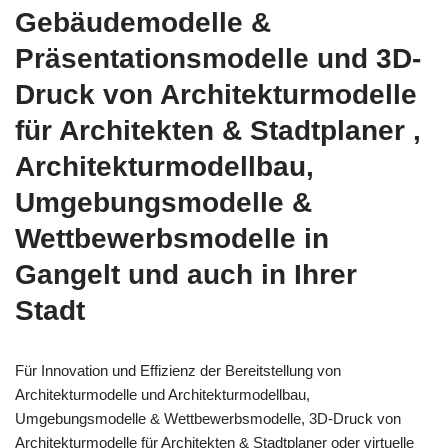
Gebäudemodelle &
Präsentationsmodelle und 3D-
Druck von Architekturmodelle
für Architekten & Stadtplaner ,
Architekturmodellbau,
Umgebungsmodelle &
Wettbewerbsmodelle in
Gangelt und auch in Ihrer
Stadt
Für Innovation und Effizienz der Bereitstellung von
Architekturmodelle und Architekturmodellbau,
Umgebungsmodelle & Wettbewerbsmodelle, 3D-Druck von
Architekturmodelle für Architekten & Stadtplaner oder virtuelle