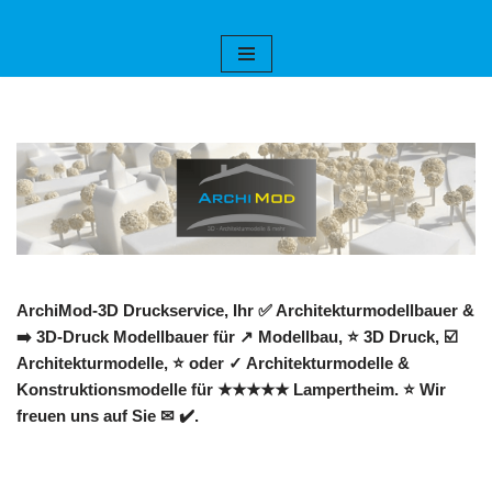
Zum
Inhalt
springen
ArchiMod-3D Druckservice, Ihr ✅ Architekturmodellbauer &
➡️ 3D-Druck Modellbauer für ↗️ Modellbau, ⭐ 3D Druck, ☑️
Architekturmodelle, ⭐ oder ✓ Architekturmodelle &
Konstruktionsmodelle für ★★★★★ Lampertheim. ⭐ Wir
freuen uns auf Sie ✉ ✔️.