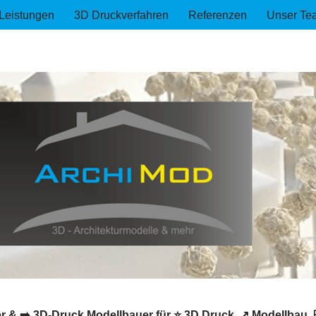
Leistungen
3D Druckverfahren
Referenzen
Unser Te
 & ➡️ 3D-Druck Modellbauer für ⭐ 3D Druck, ↗️ Modellbau, 