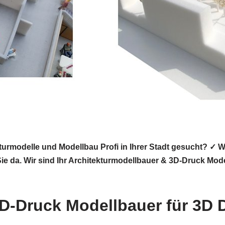
kturmodelle und Modellbau Profi in Ihrer Stadt gesucht? ✓
Sie da. Wir sind Ihr Architekturmodellbauer & 3D-Druck Mod
D-Druck Modellbauer für 3D D