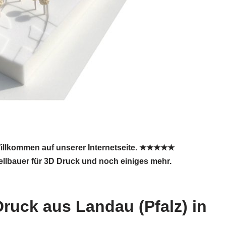
 Willkommen auf unserer Internetseite. ★★★★★
ellbauer für 3D Druck und noch einiges mehr.
ruck aus Landau (Pfalz) in