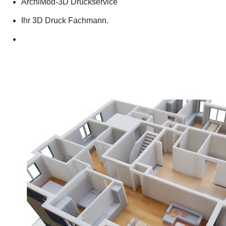
ArchiMod-3D Druckservice
Ihr 3D Druck Fachmann.