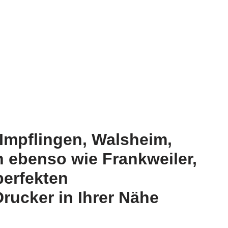
 Impflingen, Walsheim,
 ebenso wie Frankweiler,
perfekten
rucker in Ihrer Nähe