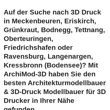
Auf der Suche nach 3D Druck
in Meckenbeuren, Eriskirch,
Grünkraut, Bodnegg, Tettnang,
Oberteuringen,
Friedrichshafen oder
Ravensburg, Langenargen,
Kressbronn (Bodensee)? Mit
ArchiMod-3D haben Sie den
besten Architekturmodellbauer
& 3D-Druck Modellbauer für 3D
Drucker in Ihrer Nähe
gefunden.