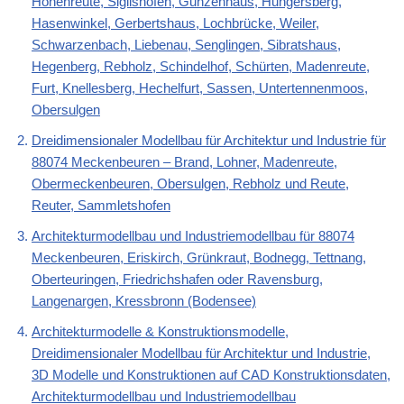
Hohenreute, Siglishofen, Gunzenhaus, Hungersberg,
Hasenwinkel, Gerbertshaus, Lochbrücke, Weiler,
Schwarzenbach, Liebenau, Senglingen, Sibratshaus,
Hegenberg, Rebholz, Schindelhof, Schürten, Madenreute,
Furt, Knellesberg, Hechelfurt, Sassen, Untertennenmoos,
Obersulgen
Dreidimensionaler Modellbau für Architektur und Industrie für
88074 Meckenbeuren – Brand, Lohner, Madenreute,
Obermeckenbeuren, Obersulgen, Rebholz und Reute,
Reuter, Sammletshofen
Architekturmodellbau und Industriemodellbau für 88074
Meckenbeuren, Eriskirch, Grünkraut, Bodnegg, Tettnang,
Oberteuringen, Friedrichshafen oder Ravensburg,
Langenargen, Kressbronn (Bodensee)
Architekturmodelle & Konstruktionsmodelle,
Dreidimensionaler Modellbau für Architektur und Industrie,
3D Modelle und Konstruktionen auf CAD Konstruktionsdaten,
Architekturmodellbau und Industriemodellbau