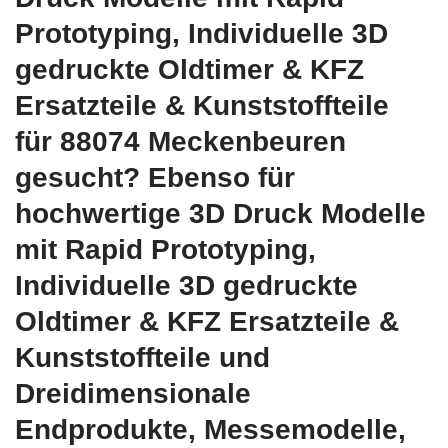
Prototyping, Individuelle 3D
gedruckte Oldtimer & KFZ
Ersatzteile & Kunststoffteile
für 88074 Meckenbeuren
gesucht? Ebenso für
hochwertige 3D Druck Modelle
mit Rapid Prototyping,
Individuelle 3D gedruckte
Oldtimer & KFZ Ersatzteile &
Kunststoffteile und
Dreidimensionale
Endprodukte, Messemodelle,