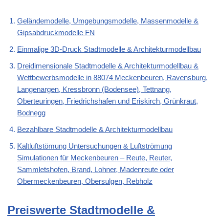
Geländemodelle, Umgebungsmodelle, Massenmodelle &
Gipsabdruckmodelle FN
Einmalige 3D-Druck Stadtmodelle & Architekturmodellbau
Dreidimensionale Stadtmodelle & Architekturmodellbau &
Wettbewerbsmodelle in 88074 Meckenbeuren, Ravensburg,
Langenargen, Kressbronn (Bodensee), Tettnang,
Oberteuringen, Friedrichshafen und Eriskirch, Grünkraut,
Bodnegg
Bezahlbare Stadtmodelle & Architekturmodellbau
Kaltluftstömung Untersuchungen & Luftströmung
Simulationen für Meckenbeuren – Reute, Reuter,
Sammletshofen, Brand, Lohner, Madenreute oder
Obermeckenbeuren, Obersulgen, Rebholz
Preiswerte Stadtmodelle &