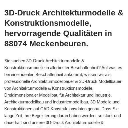
3D-Druck Architekturmodelle &
Konstruktionsmodelle,
hervorragende Qualitäten in
88074 Meckenbeuren.
Sie suchen 3D-Druck Architekturmodelle &
Konstruktionsmodelle in allerbester Beschaffenheit? Auf was es
bei einer idealen Beschaffenheit ankommt, wissen wir als
professionelle Architekturmodellbauer & 3D-Druck Modellbauer
von Architekturmodelle & Konstruktionsmodelle,
Dreidimensionaler Modellbau für Architektur und Industrie,
Architekturmodellbau und Industriemodellbau, 3D Modelle und
Konstruktionen auf CAD Konstruktionsdaten genau. Dass Sie
lange Zeit Ihre Begeisterung daran haben werden, so stark und
dauerhaft sind unsere 3D-Druck Architekturmodelle &