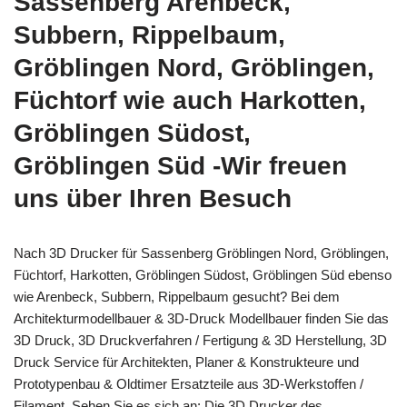
Sassenberg Arenbeck,
Subbern, Rippelbaum,
Gröblingen Nord, Gröblingen,
Füchtorf wie auch Harkotten,
Gröblingen Südost,
Gröblingen Süd -Wir freuen
uns über Ihren Besuch
Nach 3D Drucker für Sassenberg Gröblingen Nord, Gröblingen,
Füchtorf, Harkotten, Gröblingen Südost, Gröblingen Süd ebenso
wie Arenbeck, Subbern, Rippelbaum gesucht? Bei dem
Architekturmodellbauer & 3D-Druck Modellbauer finden Sie das
3D Druck, 3D Druckverfahren / Fertigung & 3D Herstellung, 3D
Druck Service für Architekten, Planer & Konstrukteure und
Prototypenbau & Oldtimer Ersatzteile aus 3D-Werkstoffen /
Filament. Sehen Sie es sich an: Die 3D Drucker des