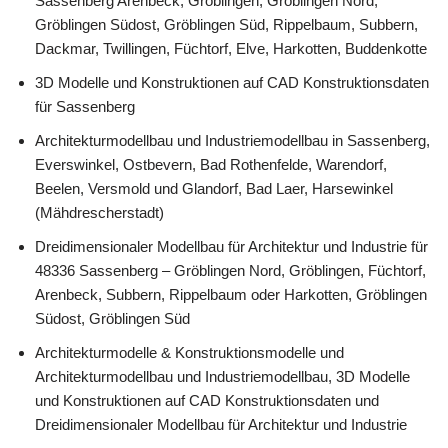
Sassenberg Arenbeck, Gröblingen, Gröblingen Nord,
Gröblingen Südost, Gröblingen Süd, Rippelbaum, Subbern,
Dackmar, Twillingen, Füchtorf, Elve, Harkotten, Buddenkotte
3D Modelle und Konstruktionen auf CAD Konstruktionsdaten
für Sassenberg
Architekturmodellbau und Industriemodellbau in Sassenberg,
Everswinkel, Ostbevern, Bad Rothenfelde, Warendorf,
Beelen, Versmold und Glandorf, Bad Laer, Harsewinkel
(Mähdrescherstadt)
Dreidimensionaler Modellbau für Architektur und Industrie für
48336 Sassenberg – Gröblingen Nord, Gröblingen, Füchtorf,
Arenbeck, Subbern, Rippelbaum oder Harkotten, Gröblingen
Südost, Gröblingen Süd
Architekturmodelle & Konstruktionsmodelle und
Architekturmodellbau und Industriemodellbau, 3D Modelle
und Konstruktionen auf CAD Konstruktionsdaten und
Dreidimensionaler Modellbau für Architektur und Industrie