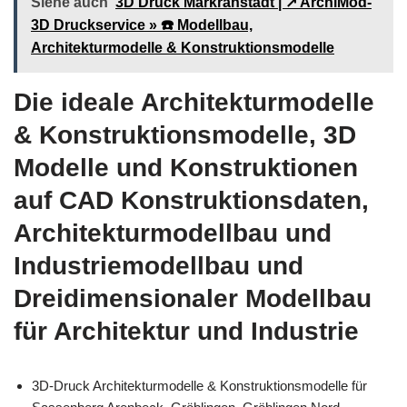
Siehe auch
3D Druck Markranstädt | ↗️ ArchiMod-
3D Druckservice » ☎️ Modellbau,
Architekturmodelle & Konstruktionsmodelle
Die ideale Architekturmodelle
& Konstruktionsmodelle, 3D
Modelle und Konstruktionen
auf CAD Konstruktionsdaten,
Architekturmodellbau und
Industriemodellbau und
Dreidimensionaler Modellbau
für Architektur und Industrie
3D-Druck Architekturmodelle & Konstruktionsmodelle für