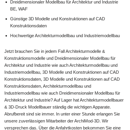
Dreidimensionaler Modellbau für Architektur und Industrie
BE, WAF
Günstige 3D Modelle und Konstruktionen auf CAD
Konstruktionsdaten
Hochwertige Architekturmodellbau und Industriemodellbau
Jetzt brauchen Sie in jedem Fall Architekturmodelle &
Konstruktionsmodelle und Dreidimensionaler Modellbau für
Architektur und Industrie wie auch Architekturmodellbau und
Industriemodellbau, 3D Modelle und Konstruktionen auf CAD
Konstruktionsdaten, 3D Modelle und Konstruktionen auf CAD
Konstruktionsdaten, Architekturmodellbau und
Industriemodellbau wie auch Dreidimensionaler Modellbau für
Architektur und Industrie? Auf Lager hat Architekturmodellbauer
& 3D-Druck Modellbauer ständig die wichtigen Apparate.
Abrufbereit sind sie immer. In unter einer Stunde erlangen Sie
unsere zuverlässigen Mitarbeiter der ArchiMod-3D. Wir
versprechen das. Über die Anfahrtkosten bekommen Sie eine