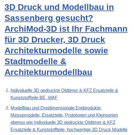
3D Druck und Modellbau in
Sassenberg gesucht?
ArchiMod-3D ist Ihr Fachmann
für 3D Drucker, 3D Druck
Architekturmodelle sowie
Stadtmodelle &
Architekturmodellbau
Individuelle 3D gedruckte Oldtimer & KFZ Ersatzteile &
Kunststoffteile BE, WAF
Modellbau und Dreidimensionale Endprodukte,
Messemodelle, Ersatzteile, Prototypen und Kleinserien
ebenso wie Individuelle 3D gedruckte Oldtimer & KFZ
Ersatzteile & Kunststoffteile, hochwertige 3D Druck Modelle