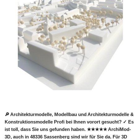
🔎 Architekturmodelle, Modellbau und Architekturmodelle &
Konstruktionsmodelle Profi bei Ihnen vorort gesucht? ✓ Es
ist toll, dass Sie uns gefunden haben. ★★★★★ ArchiMod-
3D, auch in 48336 Sassenberg sind wir für Sie da. Für 3D