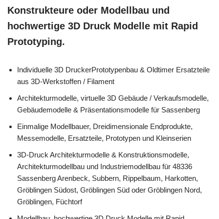
Konstrukteure oder Modellbau und
hochwertige 3D Druck Modelle mit Rapid
Prototyping.
Individuelle 3D DruckerPrototypenbau & Oldtimer Ersatzteile
aus 3D-Werkstoffen / Filament
Architekturmodelle, virtuelle 3D Gebäude / Verkaufsmodelle,
Gebäudemodelle & Präsentationsmodelle für Sassenberg
Einmalige Modellbauer, Dreidimensionale Endprodukte,
Messemodelle, Ersatzteile, Prototypen und Kleinserien
3D-Druck Architekturmodelle & Konstruktionsmodelle,
Architekturmodellbau und Industriemodellbau für 48336
Sassenberg Arenbeck, Subbern, Rippelbaum, Harkotten,
Gröblingen Südost, Gröblingen Süd oder Gröblingen Nord,
Gröblingen, Füchtorf
Modellbau, hochwertige 3D Druck Modelle mit Rapid