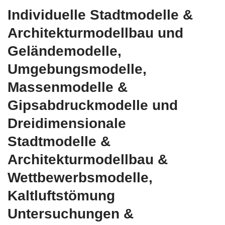
Individuelle Stadtmodelle &
Architekturmodellbau und
Geländemodelle,
Umgebungsmodelle,
Massenmodelle &
Gipsabdruckmodelle und
Dreidimensionale
Stadtmodelle &
Architekturmodellbau &
Wettbewerbsmodelle,
Kaltluftstömung
Untersuchungen &