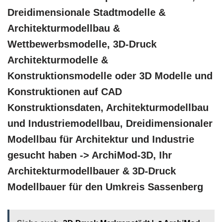
Dreidimensionale Stadtmodelle &
Architekturmodellbau &
Wettbewerbsmodelle, 3D-Druck
Architekturmodelle &
Konstruktionsmodelle oder 3D Modelle und
Konstruktionen auf CAD
Konstruktionsdaten, Architekturmodellbau
und Industriemodellbau, Dreidimensionaler
Modellbau für Architektur und Industrie
gesucht haben -> ArchiMod-3D, Ihr
Architekturmodellbauer & 3D-Druck
Modellbauer für den Umkreis Sassenberg