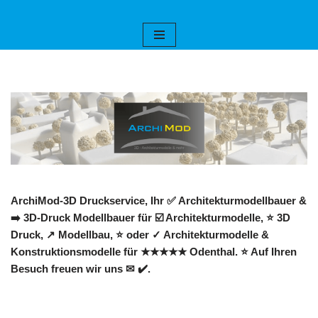
Zum
Inhalt
springen
ArchiMod-3D Druckservice, Ihr ✅ Architekturmodellbauer &
➡️ 3D-Druck Modellbauer für ☑️ Architekturmodelle, ⭐ 3D
Druck, ↗️ Modellbau, ⭐ oder ✓ Architekturmodelle &
Konstruktionsmodelle für ★★★★★ Odenthal. ⭐ Auf Ihren
Besuch freuen wir uns ✉ ✔️.